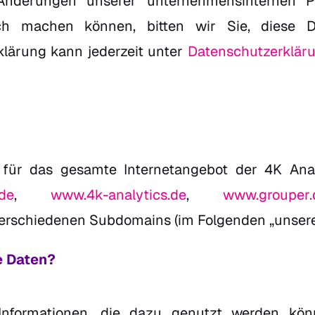
nderungen unserer unternehmensinternen P
lich machen können, bitten wir Sie, diese D
klärung kann jederzeit unter
Datenschutzerklär
t für das gesamte Internetangebot der 4K An
de
,
www.4k-analytics.de
,
www.grouper.
erschiedenen Subdomains (im Folgenden „unsere 
e Daten?
nformationen, die dazu genutzt werden könn