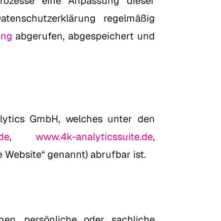
rozesse eine Anpassung dieser
atenschutzerklärung regelmäßig
ung
abgerufen, abgespeichert und
alytics GmbH, welches unter den
de
,
www.4k-analyticssuite.de
,
Website“ genannt) abrufbar ist.
en, persönliche oder sachliche